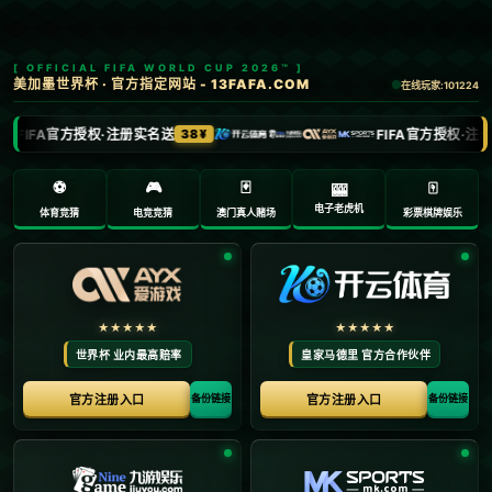
公司简介
联系我们