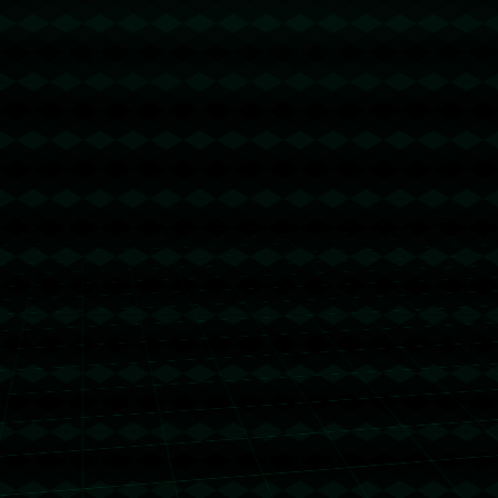
目的直播，特别关注世界杯、NBA、欧洲五大联赛等顶级
赛事。平台通过高清直播、实时比分更新、赛程安排和详
细数据分析等多项功能，让用户能够随时掌握赛事动态。
个性化推荐系统会根据您的观看历史和兴趣偏好，精准推
送最相关的赛事内容，确保每位用户都能享受到最合适的
观赛内容。平台支持多设备观看，确保您无论身处何地，
都能享受全球体育赛事的精彩。平台还提供深度战术分析
和技术数据，帮助您从全新视角解读每一场比赛。
关于我们
产品服务
新闻资讯
联系方式